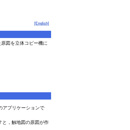
[English]
た原図を立体コピー機に
のアプリケーションで
すと，触地図の原図が作