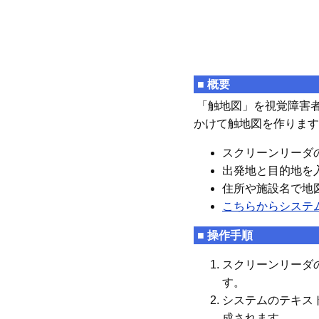
■ 概要
「触地図」を視覚障害
かけて触地図を作ります
スクリーンリーダ
出発地と目的地を
住所や施設名で地
こちらからシステ
■ 操作手順
スクリーンリーダ
す。
システムのテキス
成されます。