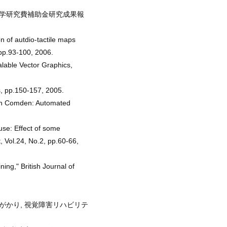
科学研究費補助金研究成果報
 of autdio-tactile maps
 pp.93-100, 2006.
alable Vector Graphics,
s, pp.150-157, 2005.
Dan Comden: Automated
se: Effect of some
t, Vol.24, No.2, pp.60-66,
ing," British Journal of
がかり, 視覚障害リハビリテ