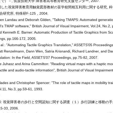
）－, 筑波技術大学 障害者高等教育研究支援センター, 2007.
用した視覚障害教育用触覚図形教材の盲学校間相互利用に関する研究, 
研究所, 特殊研F-125，2004.
ven Landau and Deborah Gilden, "Talking TMAPS: Automated generation
l's TMAP software," British Journal of Visual Impairment, Vol.24, No.2,
d Kenneth E. Barner: Automatic Production of Tactile Graphics from Sc
gs, pp.166-172, 2005.
 al.: "Automating Tactile Graphics Translation," ASSETS'05 Proceeding
att Renzelmann, Dann Wen, Satria Krisnandi, Richard Landner, and 
slation: In the Field, ASSETS'07 Proceedings, pp.75-82, 2007.
 Juhasz and Arina Cammilton: "Reading virtual maps with a haptic mou
actile and audio-tactile information", British Journal of Visual Impairmen
des and Christopher Spencer: "The role of tactile maps in mobility train
l.11, No.3, pp.59-61, 1993.
: 視覚障害者の歩行と空間認知に関する調査（１）歩行訓練と移動の手
-33, 2006.